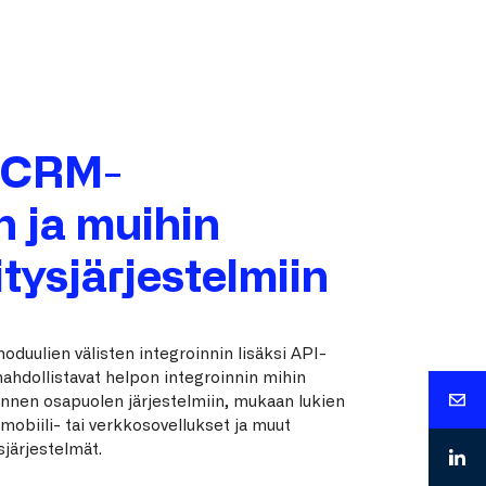
t CRM-
n ja muihin
ritysjärjestelmiin
duulien välisten integroinnin lisäksi API-
hdollistavat helpon integroinnin mihin
nnen osapuolen järjestelmiin, mukaan lukien
mobiili- tai verkkosovellukset ja muut
ysjärjestelmät.