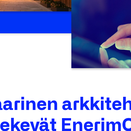
rinen arkkiteh
tekevät Enerim