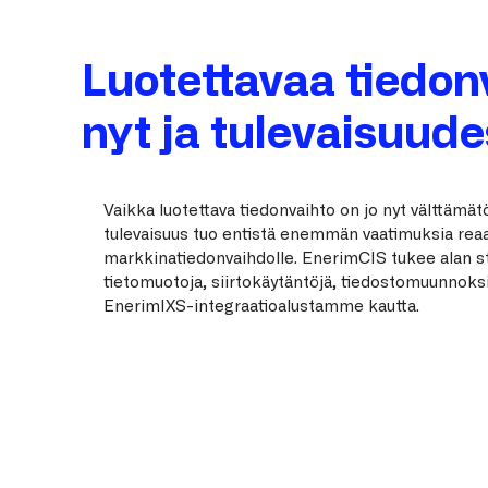
Luotettavaa tiedon
nyt ja tulevaisuud
Vaikka luotettava tiedonvaihto on jo nyt välttämä
tulevaisuus tuo entistä enemmän vaatimuksia reaal
markkinatiedonvaihdolle. EnerimCIS tukee alan s
tietomuotoja, siirtokäytäntöjä, tiedostomuunnoksi
EnerimIXS-integraatioalustamme kautta.