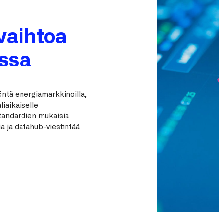
vaihtoa
essa
töntä energiamarkkinoilla,
iaikaiselle
tandardien mukaisia
a ja datahub-viestintää