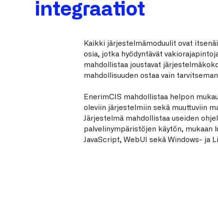
integraatiot
Kaikki järjestelmämoduulit ovat itsenä
osia, jotka hyödyntävät vakiorajapinto
mahdollistaa joustavat järjestelmäkoko
mahdollisuuden ostaa vain tarvitsema
EnerimCIS mahdollistaa helpon mukaut
oleviin järjestelmiin sekä muuttuviin m
Järjestelmä mahdollistaa useiden ohj
palvelinympäristöjen käytön, mukaan 
JavaScript, WebUI sekä Windows- ja Li