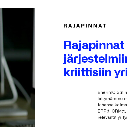
RAJAPINNAT
Rajapinna
järjestelmii
kriittisiin y
EnerimCIS:n mo
liittymämme ma
tahansa kolma
ERP:t, CRM:t, 
relevantit yrit