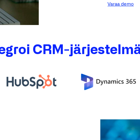
Varaa demo
tegroi CRM-järjestelmä