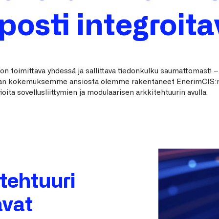
posti integroit
 on toimittava yhdessä ja sallittava tiedonkulku saumattomasti –
alan kokemuksemme ansiosta olemme rakentaneet EnerimCIS:n
ita sovellusliittymien ja modulaarisen arkkitehtuurin avulla.
tehtuuri
avat