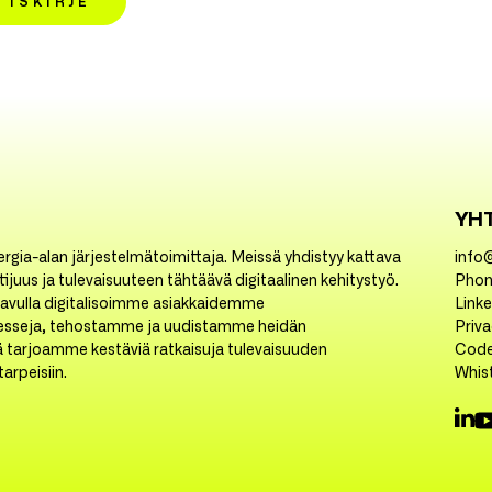
TISKIRJE
YH
rgia-alan järjestelmätoimittaja. Meissä yhdistyy kattava
info
ijuus ja tulevaisuuteen tähtäävä digitaalinen kehitystyö.
Phon
avulla digitalisoimme asiakkaidemme
Link
esseja, tehostamme ja uudistamme heidän
Priv
ä tarjoamme kestäviä ratkaisuja tulevaisuuden
Code
arpeisiin.
Whis