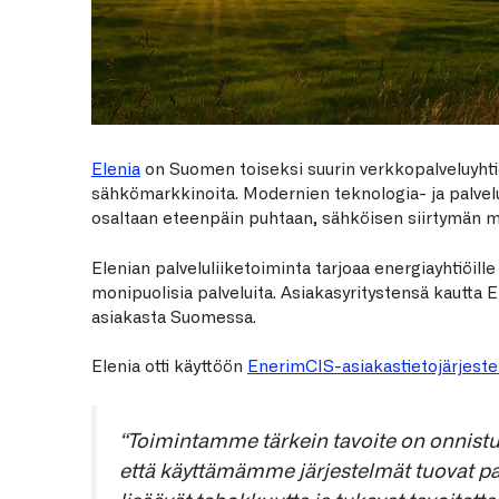
Elenia
on Suomen toiseksi suurin verkkopalveluyhti
sähkömarkkinoita. Modernien teknologia- ja palvelu
osaltaan eteenpäin puhtaan, sähköisen siirtymän m
Elenian palveluliiketoiminta tarjoaa energiayhtiöille
monipuolisia palveluita. Asiakasyritystensä kautta E
asiakasta Suomessa.
Elenia otti käyttöön
EnerimCIS-asiakastietojärjest
“Toimintamme tärkein tavoite on onnistu
että käyttämämme järjestelmät tuovat pal