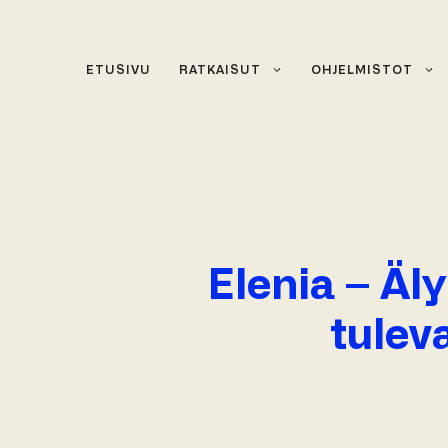
Siirry
sisältöön
ETUSIVU
RATKAISUT
OHJELMISTOT
Elenia – Äl
tulev