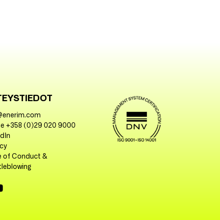
TEYSTIEDOT
@enerim.com
e +358 (0)29 020 9000
edIn
acy
 of Conduct &
tleblowing