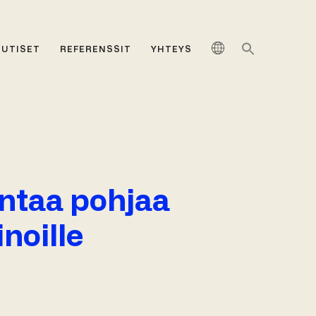
UUTISET
REFERENSSIT
YHTEYS
entaa pohjaa
noille