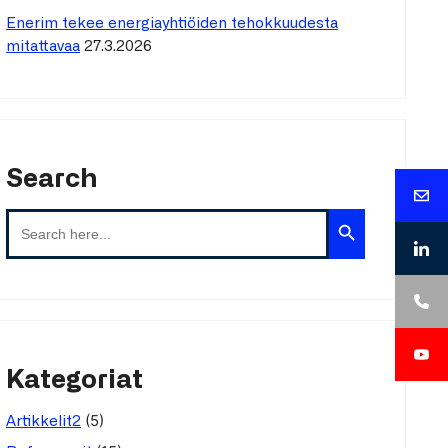
Enerim tekee energiayhtiöiden tehokkuudesta
mitattavaa
27.3.2026
Search
Search Button
Search
for:
Kategoriat
(5)
Artikkelit2