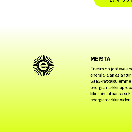
TILAA UU
MEISTÄ
Enerim on johtava ene
energia-alan asiantunt
SaaS-ratkaisujemme 
energiamarkkinapros
liiketoimintaansa sek
energiamarkkinoiden t