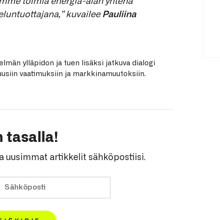
tamme toimia energia-alan yhtenä
luntuottajana,” kuvailee
Pauliina
elmän ylläpidon ja tuen lisäksi jatkuva dialogi
uusiin vaatimuksiin ja markkinamuutoksiin.
 tasalla!
a uusimmat artikkelit sähköpostiisi.