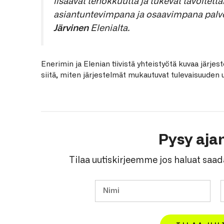
lisäävät tehokkuutta ja tukevat tavoitet
asiantuntevimpana ja osaavimpana palve
Järvinen
Elenialta.
Enerimin ja Elenian tiivistä yhteistyötä kuvaa järjest
siitä, miten järjestelmät mukautuvat tulevaisuuden 
Pysy ajan
Tilaa uutiskirjeemme jos haluat saad