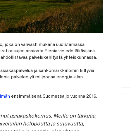
ö, joka on vahvasti mukana uudistamassa
ratkaisujen ansiosta Elenia vie edelläkävijänä
ahdollistavaa palvelukehitystä yhteiskunnassa.
 asiakaspalvelua ja sähkömarkkinoihin liittyviä
lenia palvelee yli miljoonaa energia-alan
elmän
ensimmäisenä Suomessa jo vuonna 2016.
nut asiakaskokemus. Meille on tärkeää,
veluihin helppoutta ja sujuvuutta,