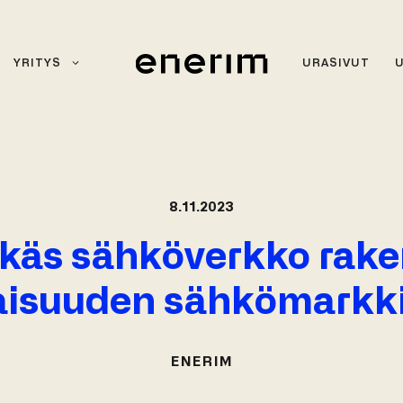
YRITYS
URASIVUT
8.11.2023
ykäs sähköverkko rak
aisuuden sähkömarkki
ENERIM