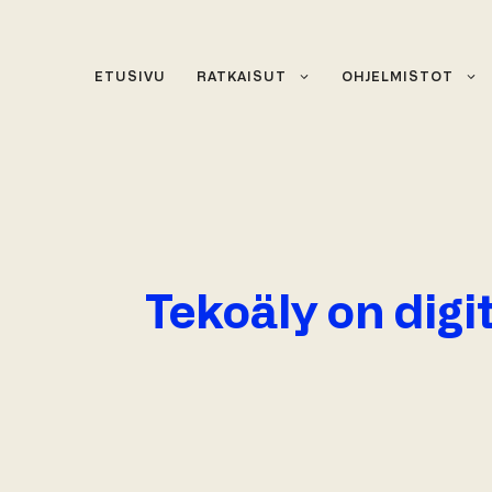
Siirry
sisältöön
ETUSIVU
RATKAISUT
OHJELMISTOT
Tekoäly on digit