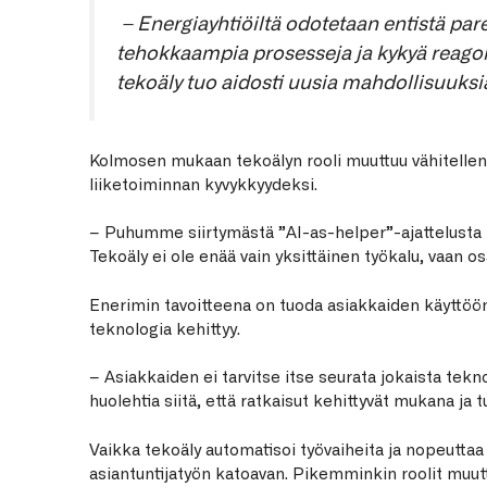
– Energiayhtiöiltä odotetaan entistä p
tehokkaampia prosesseja ja kykyä reago
tekoäly tuo aidosti uusia mahdollisuuksi
Kolmosen mukaan tekoälyn rooli muuttuu vähitellen 
liiketoiminnan kyvykkyydeksi.
– Puhumme siirtymästä ”AI-as-helper”-ajattelusta k
Tekoäly ei ole enää vain yksittäinen työkalu, vaan os
Enerimin tavoitteena on tuoda asiakkaiden käyttöön
teknologia kehittyy.
– Asiakkaiden ei tarvitse itse seurata jokaista te
huolehtia siitä, että ratkaisut kehittyvät mukana ja 
Vaikka tekoäly automatisoi työvaiheita ja nopeuttaa
asiantuntijatyön katoavan. Pikemminkin roolit muut