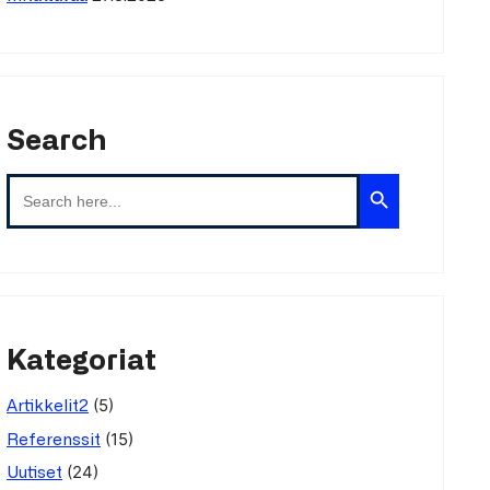
Search
Search Button
Search
for:
Kategoriat
(5)
Artikkelit2
(15)
Referenssit
(24)
Uutiset