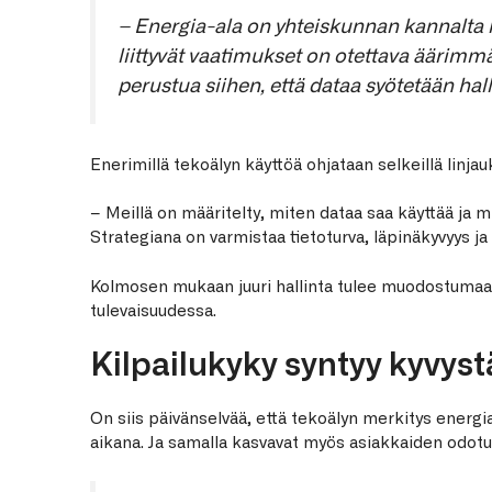
– Energia-ala on yhteiskunnan kannalta k
liittyvät vaatimukset on otettava äärimmä
perustua siihen, että dataa syötetään hall
Enerimillä tekoälyn käyttöä ohjataan selkeillä linjauk
– Meillä on määritelty, miten dataa saa käyttää ja mi
Strategiana on varmistaa tietoturva, läpinäkyvyys ja 
Kolmosen mukaan juuri hallinta tulee muodostumaan
tulevaisuudessa.
Kilpailukyky syntyy kyvys
On siis päivänselvää, että tekoälyn merkitys energi
aikana. Ja samalla kasvavat myös asiakkaiden odotu