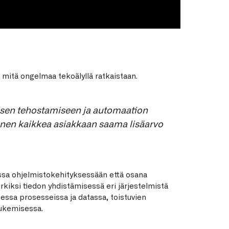
mitä ongelmaa tekoälyllä ratkaistaan.
isen tehostamiseen ja automaation
ennen kaikkea asiakkaan saama lisäarvo
ssa ohjelmistokehityksessään että osana
kiksi tiedon yhdistämisessä eri järjestelmistä
ssa prosesseissa ja datassa, toistuvien
tukemisessa.