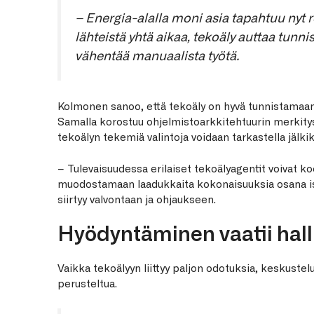
– Energia-alalla moni asia tapahtuu nyt re
lähteistä yhtä aikaa, tekoäly auttaa tun
vähentää manuaalista työtä.
Kolmonen sanoo, että tekoäly on hyvä tunnistamaan 
Samalla korostuu ohjelmistoarkkitehtuurin merkitys.
tekoälyn tekemiä valintoja voidaan tarkastella jälki
– Tulevaisuudessa erilaiset tekoälyagentit voivat k
muodostamaan laadukkaita kokonaisuuksia osana iso
siirtyy valvontaan ja ohjaukseen.
Hyödyntäminen vaatii hall
Vaikka tekoälyyn liittyy paljon odotuksia, keskuste
perusteltua.