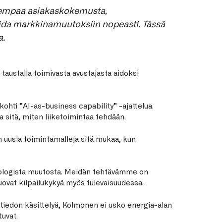
arempaa asiakaskokemusta,
ida markkinamuutoksiin nopeasti. Tässä
a.
taustalla toimivasta avustajasta aidoksi
ohti ”AI-as-business capability” -ajattelua.
a sitä, miten liiketoimintaa tehdään.
 uusia toimintamalleja sitä mukaa, kun
knologista muutosta. Meidän tehtävämme on
tuovat kilpailukykyä myös tulevaisuudessa.
 tiedon käsittelyä, Kolmonen ei usko energia-alan
tuvat.