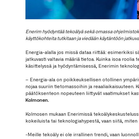
Enerim hyödyntää tekoälyä sekä omassa ohjelmistoke
käyttökohteita tutkitaan ja viedään käytäntöön jatkuva
Energia-alalla jos missä dataa riittää: esimerkiksi s
jatkuvasti valtavia määriä tietoa. Kuinka isoa rooli
käsittelyssä ja hyödyntämisessä, Enerimin teknolo
– Energia-ala on poikkeuksellisen otollinen ympäris
nojaa suuriin tietomassoihin ja reaaliaikaisuuteen
päätöksenteon nopeuteen liittyvät vaatimukset kas
Kolmonen.
Kolmosen mukaan Enerimissä tekoälykeskustelussa e
kokeiluista tai teknologiahypestä, vaan siitä, miten
-Meille tekoäly ei ole irrallinen trendi, vaan luonno