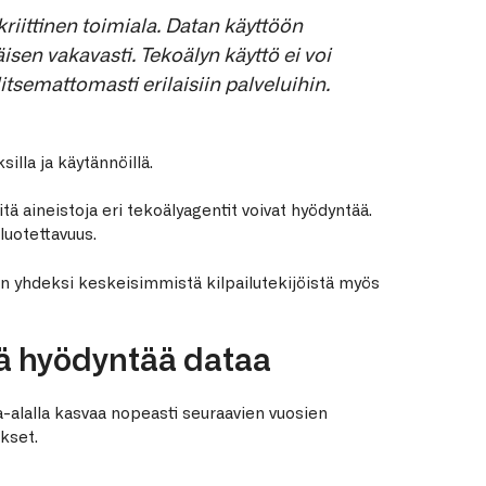
riittinen toimiala. Datan käyttöön
isen vakavasti. Tekoälyn käyttö ei voi
itsemattomasti erilaisiin palveluihin.
silla ja käytännöillä.
tä aineistoja eri tekoälyagentit voivat hyödyntää.
luotettavuus.
 yhdeksi keskeisimmistä kilpailutekijöistä myös
tä hyödyntää dataa
a-alalla kasvaa nopeasti seuraavien vuosien
kset.