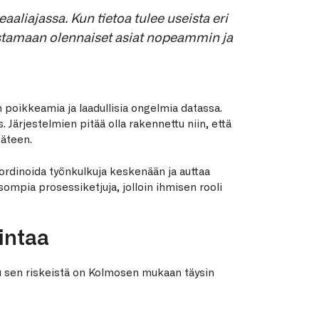
aaliajassa. Kun tietoa tulee useista eri
nistamaan olennaiset asiat nopeammin ja
poikkeamia ja laadullisia ongelmia datassa.
 Järjestelmien pitää olla rakennettu niin, että
käteen.
oordinoida työnkulkuja keskenään ja auttaa
mpia prosessiketjuja, jolloin ihmisen rooli
intaa
lu sen riskeistä on Kolmosen mukaan täysin