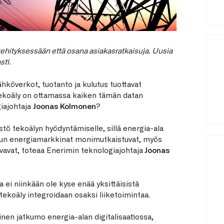
hityksessään että osana asiakasratkaisuja. Uusia
sti.
ähköverkot, tuotanto ja kulutus tuottavat
a tekoäly on ottamassa kaiken tämän datan
giajohtaja
Joonas Kolmonen
?
tö tekoälyn hyödyntämiselle, sillä energia-ala
. Kun energiamarkkinat monimutkaistuvat, myös
vavat, toteaa Enerimin teknologiajohtaja
Joonas
i niinkään ole kyse enää yksittäisistä
 tekoäly integroidaan osaksi liiketoimintaa.
llinen jatkumo energia-alan digitalisaatiossa,