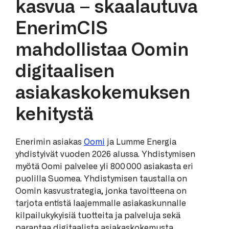
kasvua – skaalautuva
EnerimCIS
mahdollistaa Oomin
digitaalisen
asiakaskokemuksen
kehitystä
Enerimin asiakas
Oomi
ja Lumme Energia
yhdistyivät vuoden 2026 alussa. Yhdistymisen
myötä Oomi palvelee yli 800 000 asiakasta eri
puolilla Suomea. Yhdistymisen taustalla on
Oomin kasvustrategia, jonka tavoitteena on
tarjota entistä laajemmalle asiakaskunnalle
kilpailukykyisiä tuotteita ja palveluja sekä
parantaa digitaalista asiakaskokemusta.