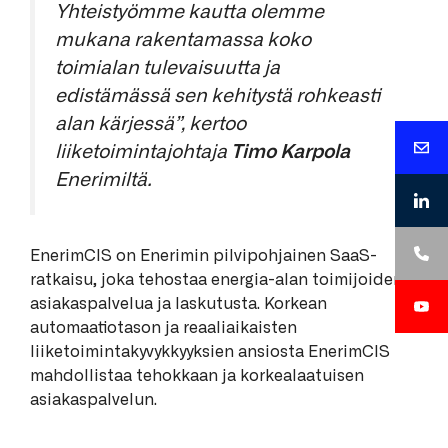
Yhteistyömme kautta olemme
mukana rakentamassa koko
toimialan tulevaisuutta ja
edistämässä sen kehitystä rohkeasti
alan kärjessä”, kertoo
liiketoimintajohtaja
Timo Karpola
Enerimiltä.
EnerimCIS on Enerimin pilvipohjainen SaaS-
ratkaisu, joka tehostaa energia-alan toimijoiden
asiakaspalvelua ja laskutusta. Korkean
automaatiotason ja reaaliaikaisten
liiketoimintakyvykkyyksien ansiosta EnerimCIS
mahdollistaa tehokkaan ja korkealaatuisen
asiakaspalvelun.