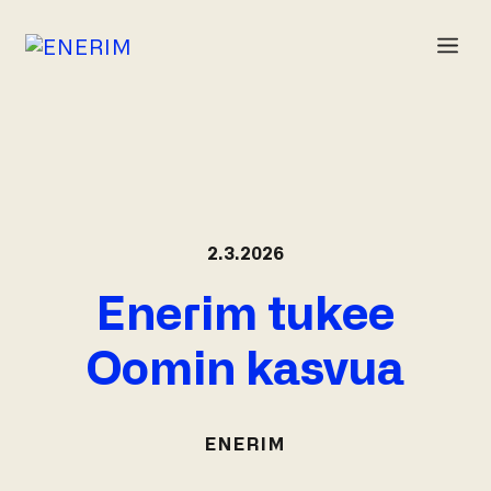
Siirry
sisältöön
VA
2.3.2026
Enerim tukee
Oomin kasvua
ENERIM