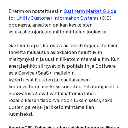
Enerim on nostettu esiin
Gartnerin Market Guide
for Utility Customer Information Systems
(CIS) -
oppaassa, ansaiten paikan keskeisten
asiakastietojärjestelmätoimittajien joukossa.
Gartnerin opas korostaa asiakastietojärjestelmien
tarvetta mukautua asiakkaiden muuttuviin
mieltymyksiin ja uusiin liiketoimintamalleihin. Kun
energiayhtiöt siirtyvät pilvipohjaisiin ja Software
as a Service (SaaS) -malleihin,
kyberturvallisuuden ja reaaliaikaisen
tiedonvaihdon merkitys korostuu. Pilvipohjaiset ja
SaaS-alustat ovat välttämättömiä lähes
reaaliaikaisen tiedonvaihdon tukemiseksi, sekä
uusien palvelu- ja liiketoimintamallien
luomiseksi.