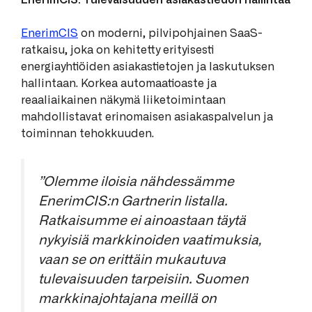
EnerimCIS: Tulevaisuuden asiakastiedon hallintaa
EnerimCIS
on moderni, pilvipohjainen SaaS-
ratkaisu, joka on kehitetty erityisesti
energiayhtiöiden asiakastietojen ja laskutuksen
hallintaan. Korkea automaatioaste ja
reaaliaikainen näkymä liiketoimintaan
mahdollistavat erinomaisen asiakaspalvelun ja
toiminnan tehokkuuden.
”Olemme iloisia nähdessämme
EnerimCIS:n Gartnerin listalla.
Ratkaisumme ei ainoastaan täytä
nykyisiä markkinoiden vaatimuksia,
vaan se on erittäin mukautuva
tulevaisuuden tarpeisiin. Suomen
markkinajohtajana meillä on