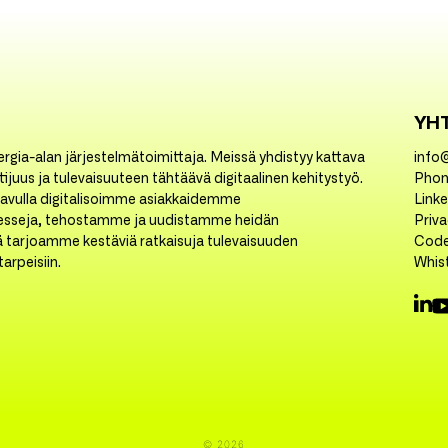
YH
rgia-alan järjestelmätoimittaja. Meissä yhdistyy kattava
info
ijuus ja tulevaisuuteen tähtäävä digitaalinen kehitystyö.
Phon
avulla digitalisoimme asiakkaidemme
Link
esseja, tehostamme ja uudistamme heidän
Priv
ä tarjoamme kestäviä ratkaisuja tulevaisuuden
Code
arpeisiin.
Whis
© 2026