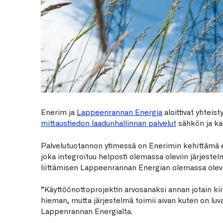
Enerim ja
Lappeenrannan Energia
aloittivat yhteis
mittaustiedon laadunhallinnan palvelut
sähkön ja ka
Palvelutuotannon ytimessä on Enerimin kehittämä 
joka integroituu helposti olemassa oleviin järjest
liittämisen Lappeenrannan Energian olemassa olev
”Käyttöönottoprojektin arvosanaksi annan jotain kiit
hieman, mutta järjestelmä toimii aivan kuten on luv
Lappenrannan Energialta.