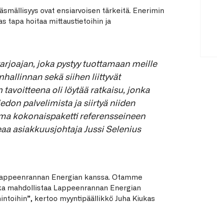
täsmällisyys ovat ensiarvoisen tärkeitä. Enerimin
s tapa hoitaa mittaustietoihin ja
arjoajan, joka pystyy tuottamaan meille
hallinnan sekä siihen liittyvät
 tavoitteena oli löytää ratkaisu, jonka
don palvelimista ja siirtyä niiden
ama kokonaispaketti referensseineen
teaa asiakkuusjohtaja Jussi Selenius
 Lappeenrannan Energian kanssa. Otamme
oka mahdollistaa Lappeenrannan Energian
ntoihin”, kertoo myyntipäällikkö Juha Kiukas