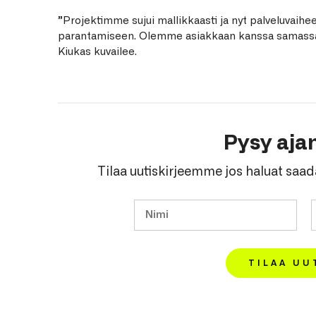
”Projektimme sujui mallikkaasti ja nyt palveluvaihe
parantamiseen. Olemme asiakkaan kanssa samassa
Kiukas kuvailee.
Pysy ajan
Tilaa uutiskirjeemme jos haluat saad
TILAA UU