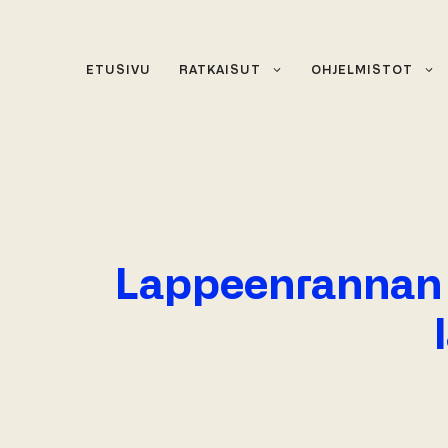
Siirry
sisältöön
ETUSIVU
RATKAISUT
OHJELMISTOT
Lappeenrannan E