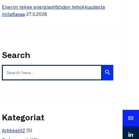
Enerim tekee energiayhtiöiden tehokkuudesta
mitattavaa
27.3.2026
Search
Search Button
Search
for:
Kategoriat
(5)
Artikkelit2