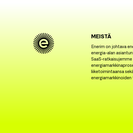
MEISTÄ
Enerim on johtava ene
energia-alan asiantunt
SaaS-ratkaisujemme 
energiamarkkinapros
liiketoimintaansa sek
energiamarkkinoiden t