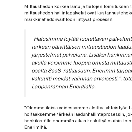
Mittaustiedon korkea laatu ja tietojen toimituksen 
mittaustiedon hallintapalvelut ovat kustannustehoka
markkinatiedonvaihtoon liittyvät prosessit.
”Halusimme löytää luotettavan palvelunt
tärkeän päivittäisen mittaustiedon laadun
järjestelmät palveluna. Lisäksi hankinnan
avulla voisimme luopua omista mittaustie
osalta SaaS-ratkaisuun. Enerimin tarjo
vakuutti meidät valinnan arvoisesti.”, to
Lappenrannan Energialta.
”Olemme iloisia voidessamme aloittaa yhteistyön
hoitaaksemme tärkeän laadunhallintaprosessin, j
henkilöstölle enemmän aikaa keskittyä muihin toimi
Enerimiltä.