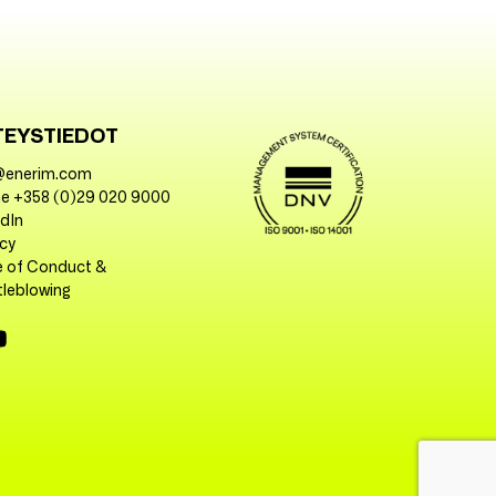
TEYSTIEDOT
@enerim.com
e +358 (0)29 020 9000
edIn
acy
 of Conduct &
tleblowing