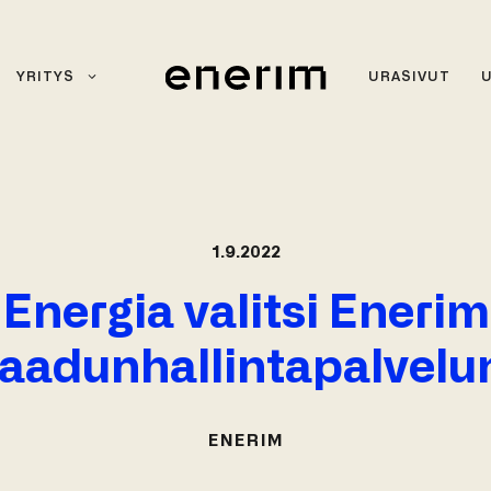
YRITYS
URASIVUT
1.9.2022
nergia valitsi Enerim
laadunhallintapalvelu
ENERIM