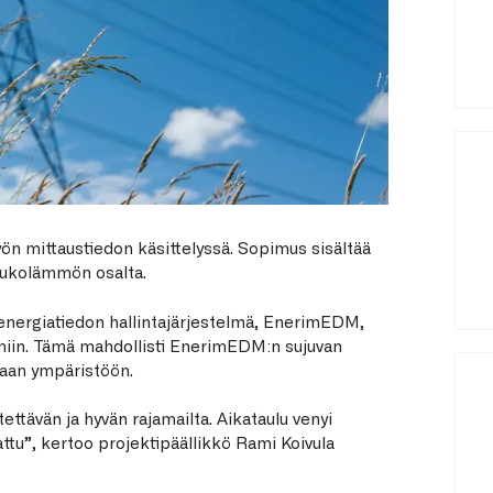
työn mittaustiedon käsittelyssä. Sopimus sisältää
ukolämmön osalta.
energiatiedon hallintajärjestelmä, EnerimEDM,
elmiin. Tämä mahdollisti EnerimEDM:n sujuvan
aan ympäristöön.
ettävän ja hyvän rajamailta. Aikataulu venyi
attu”, kertoo projektipäällikkö Rami Koivula