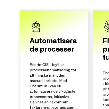
F
Automatisera
p
de processer
t
EnerimCIS utnyttjar
processautomatisering för
Ene
att minska mängden
pro
manuellt arbete. Med
stö
EnerimCIS kan du
pri
automatisera de viktigaste
pro
processerna, inklusive
kom
självbetjäninskontrakt,
smi
fakturering, leverans samt