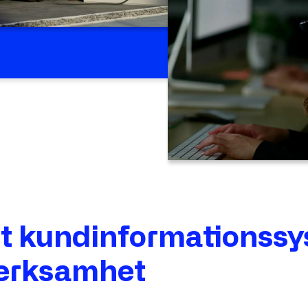
nt kundinformationss
 verksamhet