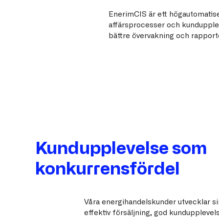
EnerimCIS är ett högautomatise
affärsprocesser och kundupplev
bättre övervakning och rapporte
Kundupplevelse som
konkurrensfördel
Våra energihandelskunder utvecklar s
effektiv försäljning, god kundupplevel