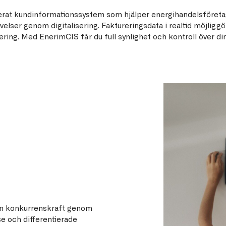
rat kundinformationssystem som hjälper energihandelsföretag 
elser genom digitalisering. Faktureringsdata i realtid möjligg
ring. Med EnerimCIS får du full synlighet och kontroll över din
in konkurrenskraft genom
se och differentierade