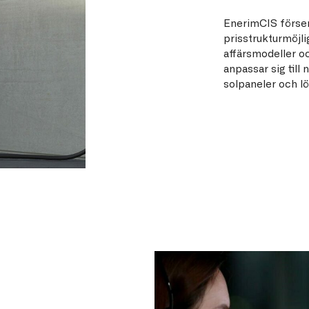
EnerimCIS förser
prisstrukturmöjl
affärsmodeller o
anpassar sig till
solpaneler och lös