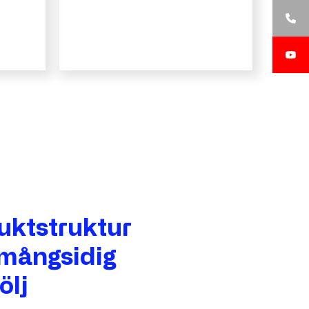
duktstruktur
 mångsidig
ölj