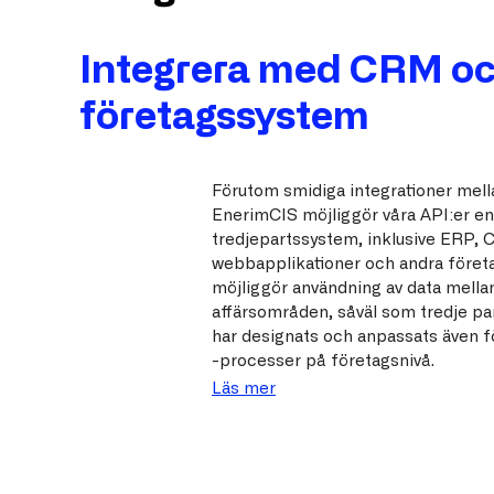
Integrera med CRM oc
företagssystem
Förutom smidiga integrationer mel
EnerimCIS möjliggör våra API:er enk
tredjepartssystem, inklusive ERP, 
webbapplikationer och andra föret
möjliggör användning av data mella
affärsområden, såväl som tredje par
har designats och anpassats även 
-processer på företagsnivå.
Läs mer