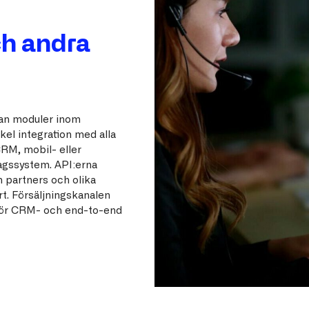
h andra
lan moduler inom
el integration med alla
CRM, mobil- eller
agssystem. API:erna
n partners och olika
t. Försäljningskanalen
för CRM- och end-to-end