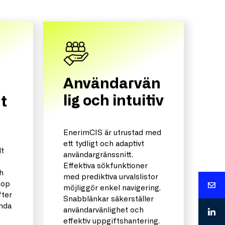
Användarvän
lig och intuitiv
t
EnerimCIS är utrustad med
ett tydligt och adaptivt
lt
användargränssnitt.
Effektiva sökfunktioner
h
med prediktiva urvalslistor
hop
möjliggör enkel navigering.
fter
Snabblänkar säkerställer
enda
användarvänlighet och
effektiv uppgiftshantering.