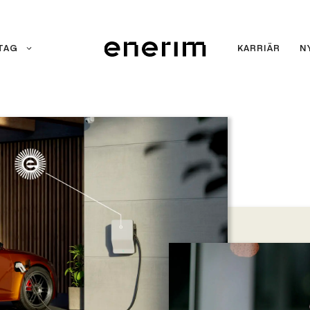
TAG
KARRIÄR
N