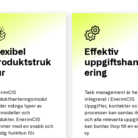
Effektiv
lexibel
uppgiftshan
roduktstruk
ering
ur
Task management är he
rimCIS
integrerat i EnerimCIS.
dukthanteringsmodul
Uppgifter, kontakter oc
der många typer av
processer kan samlas i
smodeller och
och alla relevanta uppgi
dukter. EnerimCIS
kan buntas ihop till en 
mer med en snabb och
vy.
dig funktion för