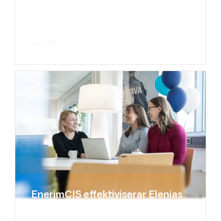
EnerimCIS
Av
Enerim
26.5.2026
Läs mer
about Nivos väljer kundinformationssystemet Ene
EnerimCIS effektiviserar Elenias
kundarbete