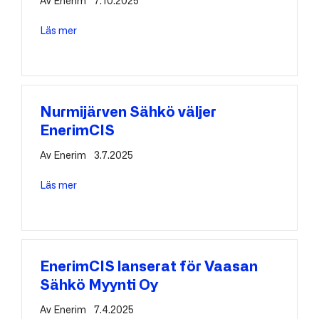
Av
Enerim
7.10.2025
Läs mer
about Vasa Elektriska – Partnerskap som stöder en 
Nurmijärven Sähkö väljer
EnerimCIS
Av
Enerim
3.7.2025
Läs mer
about Nurmijärven Sähkö väljer EnerimCIS
EnerimCIS lanserat för Vaasan
Sähkö Myynti Oy
Av
Enerim
7.4.2025