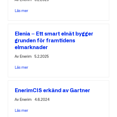
Av
Enerim
5.2.2025
Läs mer
about Caruna – Framtidens elnätsbolag erbjuder ett
Elenia – Ett smart elnät bygger
grunden för framtidens
elmarknader
Av
Enerim
5.2.2025
Läs mer
about Elenia – Ett smart elnät bygger grunden för 
EnerimCIS erkänd av Gartner
Av
Enerim
4.6.2024
Läs mer
about EnerimCIS erkänd av Gartner