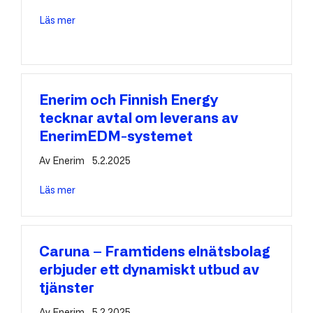
Läs mer
about EnerimCIS lanserat för Vaasan Sähkö Myynti
Enerim och Finnish Energy
tecknar avtal om leverans av
EnerimEDM-systemet
Av
Enerim
5.2.2025
Läs mer
about Enerim och Finnish Energy tecknar avtal om
Caruna – Framtidens elnätsbolag
erbjuder ett dynamiskt utbud av
tjänster