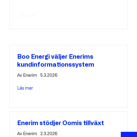
Av
Enerim
15.5.2026
Läs mer
about EnerimCIS effektiviserar Elenias kundarbete
Boo Energi väljer Enerims
kundinformationssystem
Av
Enerim
5.3.2026
Läs mer
about Boo Energi väljer Enerims kundinformations
Enerim stödjer Oomis tillväxt
Av
Enerim
2.3.2026