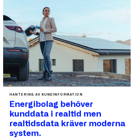
HANTERING AV KUNDINFORMATION
Energibolag behöver
kunddata i realtid men
realtidsdata kräver moderna
system.