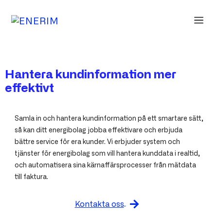
Hoppa
till
ME
innehåll
Hantera kundinformation mer
effektivt
Samla in och hantera kundinformation på ett smartare sätt,
så kan ditt energibolag jobba effektivare och erbjuda
bättre service för era kunder. Vi erbjuder system och
tjänster för energibolag som vill hantera kunddata i realtid,
och automatisera sina kärnaffärsprocesser från mätdata
till faktura.
Kontakta oss